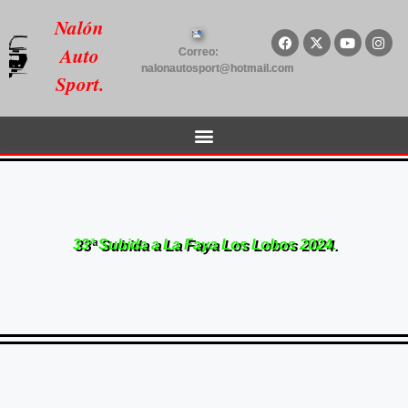
Nalón
Auto
Correo:
nalonautosport@hotmail.com
Sport.
33ª Subida a La Faya Los Lobos 2024.