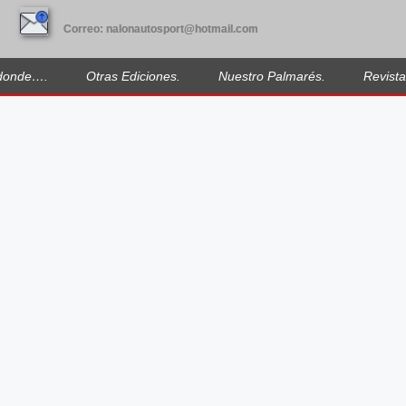
Correo: nalonautosport@hotmail.com
donde….
Otras Ediciones.
Nuestro Palmarés.
Revista