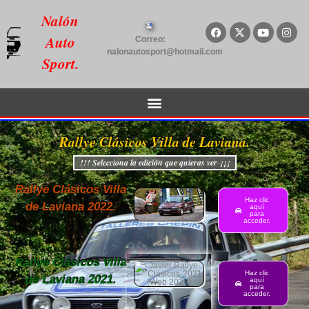
Nalón
Auto
Correo:
nalonautosport@hotmail.com
Sport.
Rallye Clásicos Villa de Laviana.
!!! Selecciona la edición que quieras ver ¡¡¡
Rallye Clásicos Villa
Haz clic
de Laviana 2022.
aquí
para
acceder.
Rallye Clásicos Villa
Haz clic
de Laviana 2021.
aquí
para
acceder.