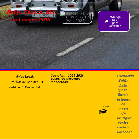
Rallye Cásicos Villa
Haz clic
de Laviana 2019.
aquí
para
acceder.
Copyright - 2025-2026.
Escudería
Aviso Legal.
Todos los derechos
Nalón
reservados.
Política de Cookies.
Auto
Política de Privacidad.
Sport -
Barrio
Primero
de
mayo
s/n
(antiguo
centro
social).
Barredos
-